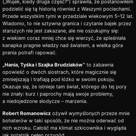
(„Wujek, kiedy druga część?”) sprawiła, że postanowiłem
podzielić się tą historią również z Waszymi pociechami.
Przede wszystkim tymi w przedziale wiekowym 5–12 lat.
Wiadomo, to nie sztywna granica i czytanie bajek przez
starszych nie jest zakazane, ale nie oszukujmy się:
z wiekiem coraz mniej chce się wierzyć, że spleśniała
kanapka pragnie władzy nad światem, a wielka góra
prania potrafi rapować.
„Hania, Tyśka i Szajka Brudziaków”
to zabawna
opowieść o dwóch siostrach, które magicznie się
zmniejszają i trafiają pod łóżko w swoim pokoju.
Okazuje się, że istnieje tam świat, którego do tej pory
nie znały: kurz i paprochy mają swoje problemy,
a niedojedzone słodycze – marzenia.
Robert Romanowicz
ożywił wymyślonych przeze mnie
bohaterów w taki sposób, że nie można oderwać od
nich wzroku. Całość ma klimat szkicownika i wygląda
jak notatnik pełen przygód.