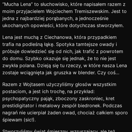
“Mucha Lena” to słuchowisko, które napisałem razem z
moim przyjacielem Wojciechem Tremiszewskim. Jest to
jedna z najbardziej porąbanych, a jednocześnie
ukochanych opowieści, które dotychczas stworzyłem.
Lena jest muchą z Ciechanowa, która przypadkiem
trafia na podleśną łąkę. Spotyka tamtejsze owady i
próbuje dowiedzieć się od nich, jak trafić z powrotem
do domu. Szybko okazuje się jednak, że to nie jest
zwykła polana. Dzieją się tu rzeczy, w które nasza Lena
zostaje wciągnięta jak gruszka w blender. Czy coś…
Razem z Wojtasem użyczyliśmy głosów wszystkim
postaciom, a jest ich trochę, na przykład:
psychopatyczny pająk, zboczony zaskroniec, kret
prestidigitator i metalowy zespół biedronek. Podczas
nagrań nie ucierpiał żaden owad, chociaż całkiem sporo
śpiewam (sic!).
Stworzyliśmy świat śmieszny, wzruszający, ale też