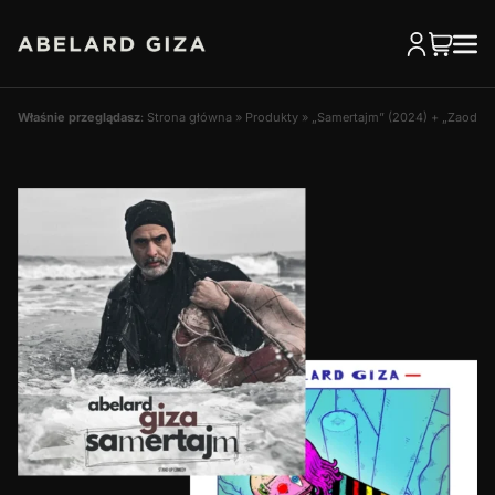
Właśnie przeglądasz
:
Strona główna
»
Produkty
»
„Samertajm” (2024) + „Zaodrze”