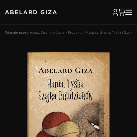
Właśnie przeglądasz
:
Strona główna
»
Produkty
»
Książka „Hania, Tyśka i Szajka