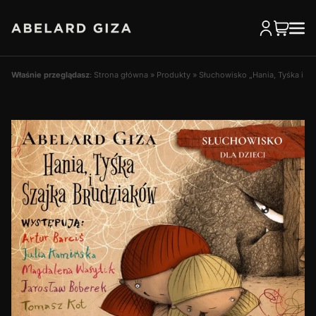
Właśnie przeglądasz
:
Strona główna
»
Produkty
»
Słuchowisko „Hania, Tyśka i S