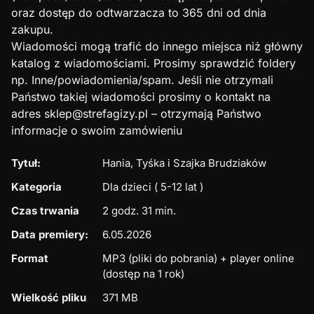
oraz dostęp do odtwarzacza to 365 dni od dnia
zakupu.
Wiadomości mogą trafić do innego miejsca niż główny
katalog z wiadomościami. Prosimy sprawdzić foldery
np. Inne/powiadomienia/spam. Jeśli nie otrzymali
Państwo takiej wiadomości prosimy o kontakt na
adres sklep@strefagizy.pl – otrzymają Państwo
informacje o swoim zamówieniu
Tytuł:
Hania, Tyśka i Szajka Brudziaków
Kategoria
Dla dzieci ( 5-12 lat )
Czas trwania
2 godz. 31 min.
Data premiery:
6.05.2026
Format
MP3 (pliki do pobrania) + player online
(dostęp na 1 rok)
Wielkość pliku
371 MB