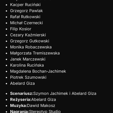
Kacper Ruciński
Grzegorz Pawlak
Rafał Rutkowski
Michał Czernecki
Filip Kosior
Cezary Kaźmierski
Grzegorz Gutkowski
Monika Robaczewska
Małgorzata Tremiszewska
Janek Marczewski
Karolina Rucińska
Magdalena Bochan-Jachimek
Piotrek Szumowski
Abelard Giza
Scenariusz:
Szymon Jachimek i Abelard Giza
Reżyseria:
Abelard Giza
Muzyka:
Dawid Makosz
Nagrania:
Stereotyp Studio