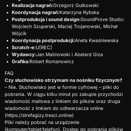
Realizacja nagrań:
Grzegorz Gutkowski
Koordynacja nagrań:
Katarzyna Rybska
Postprodukcja i sound design:
SoundProve Studio:
Wojciech Szuperski, Maciej Trojanowski, Michał
Wójcik
Koordynacja postprodukcji:
Aneta Kwaśniewska
Scratch-e:
U[REC]
Wydawcy:
Jan Malinowski i Abelard Giza
Grafika:
Robert Romanowicz
FAQ
Czy słuchowisko otrzymam na nośniku fizycznym?
– Nie. Słuchowisko jest w formie cyfrowej – pliki do
pobrania. W ciągu kilku minut po zakupie przychodzi
wiadomość mailowa z linkiem do plików oraz druga
wiadomość z linkiem do odtwarzacza online
(https://strefagizy.tresci.online)
Pliki należy pobrać na urządzenie
(komputer/tablet/telefon). Dostęp do pobrania plików