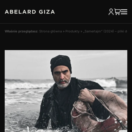
Właśnie przeglądasz
:
Strona główna
»
Produkty
»
„Samertajm” (2024) – pliki do 