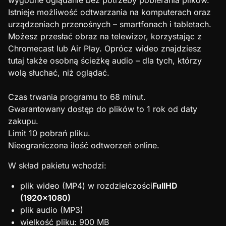
wygodne oglądanie bez potrzeby pobierania plików.
Istnieje możliwość odtwarzania na komputerach oraz
urządzeniach przenośnych – smartfonach i tabletach.
Możesz przesłać obraz na telewizor, korzystając z
Chromecast lub Air Play. Oprócz wideo znajdziesz
tutaj także osobną ścieżkę audio – dla tych, którzy
wolą słuchać, niż oglądać.
Czas trwania programu to 68 minut.
Gwarantowany dostęp do plików to 1 rok od daty
zakupu.
Limit 10 pobrań pliku.
Nieograniczona ilość odtworzeń online.
W skład pakietu wchodzi:
plik wideo (MP4) w rozdzielczości
FullHD
(1920×1080)
plik audio (MP3)
wielkość pliku: 900 MB